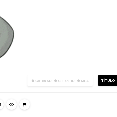
TÍTULO
● GIF en SD
● GIF en HD
● MP4