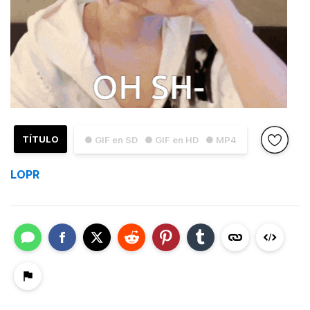
TÍTULO
● GIF en SD
● GIF en HD
● MP4
LOPR