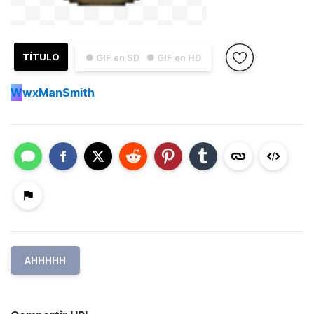
TÍTULO
● GIF en SD
● GIF en HD
W
wxManSmith
AHHHHH