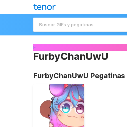
F
FurbyChanUwU
FurbyChanUwU Pegatinas