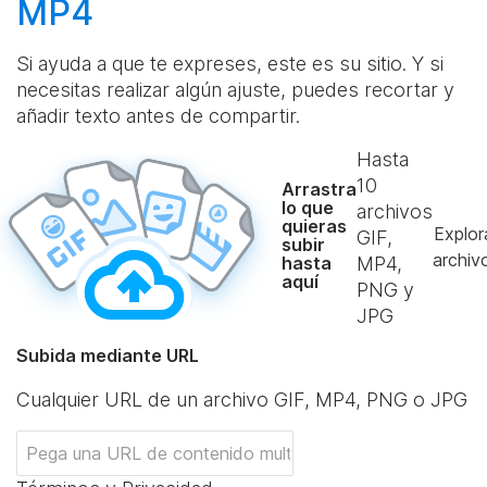
MP4
Si ayuda a que te expreses, este es su sitio. Y si
necesitas realizar algún ajuste, puedes recortar y
añadir texto antes de compartir.
Hasta
10
Arrastra
lo que
archivos
quieras
Explor
GIF,
subir
archiv
hasta
MP4,
aquí
PNG y
JPG
Subida mediante URL
Cualquier URL de un archivo GIF, MP4, PNG o JPG