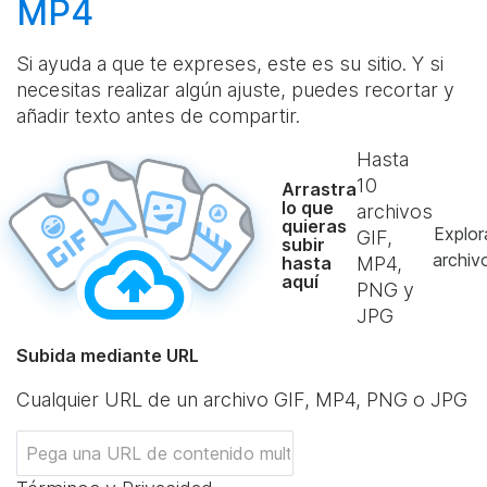
MP4
Si ayuda a que te expreses, este es su sitio. Y si
necesitas realizar algún ajuste, puedes recortar y
añadir texto antes de compartir.
Hasta
10
Arrastra
lo que
archivos
quieras
Explor
GIF,
subir
archiv
hasta
MP4,
aquí
PNG y
JPG
Subida mediante URL
Cualquier URL de un archivo GIF, MP4, PNG o JPG