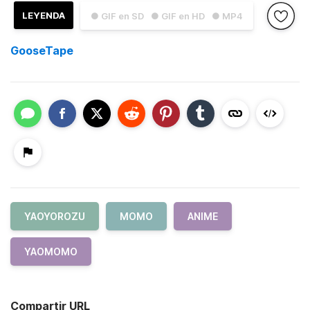
LEYENDA
● GIF en SD
● GIF en HD
● MP4
GooseTape
YAOYOROZU
MOMO
ANIME
YAOMOMO
Compartir URL