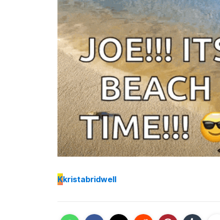
K
kristabridwell