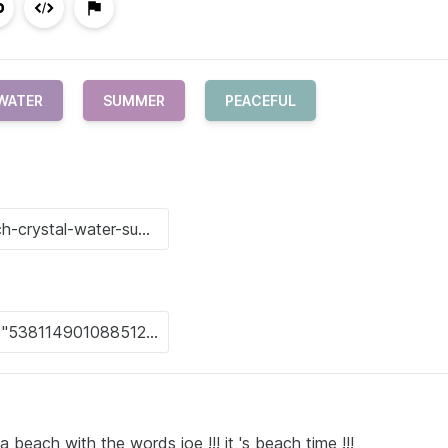
WATER
SUMMER
PEACEFUL
 beach with the words joe !!! it 's beach time !!!