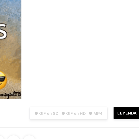
LEYENDA
● GIF en SD
● GIF en HD
● MP4