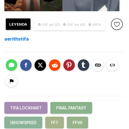
LEYENDA
● GIF en SD
● GIF en HD
● MP4
aerithstifa
TIFA LOCKHART
FINAL FANTASY
ISHOWSPEED
FF7
FFVII