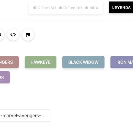
LEYENDA
● GIF en SD
● GIF en HD
● MP4
NGERS
HAWKEYE
BLACK WIDOW
IRON M
OR