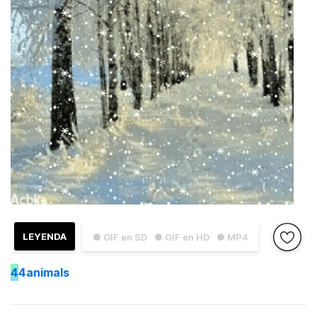
LEYENDA
● GIF en SD
● GIF en HD
● MP4
4
4animals