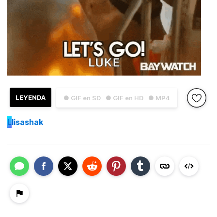
LEYENDA
● GIF en SD
● GIF en HD
● MP4
L
lisashak