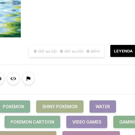
LEYENDA
● GIF en SD
● GIF en HD
● MP4
POKEMON
SHINY POKEMON
WATER
POKEMON CARTOON
VIDEO GAMES
GAMIN