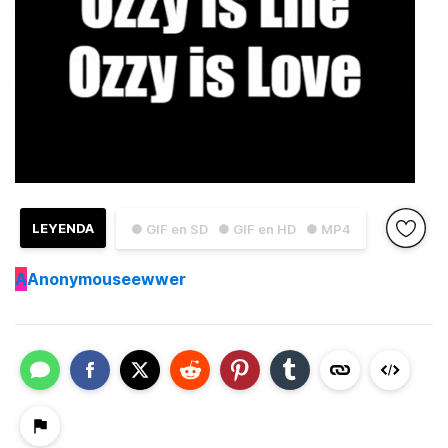
LEYENDA
● GIF en SD
● GIF en HD
● MP4
A
Anonymouseewwer