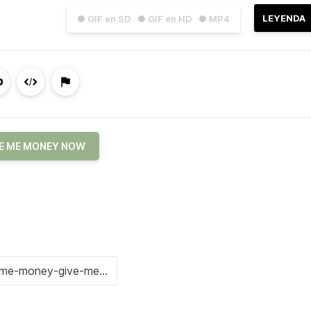
LEYENDA
● GIF en SD
● GIF en HD
● MP4
E ME MONEY NOW