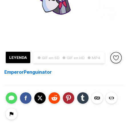
LEYENDA
● GIF en SD
● GIF en HD
● MP4
EmperorPenguinator