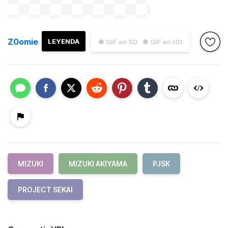
Z0omie
LEYENDA
● GIF en SD
● GIF en HD
MIZUKI
MIZUKI AKIYAMA
PJSK
PROJECT SEKAI