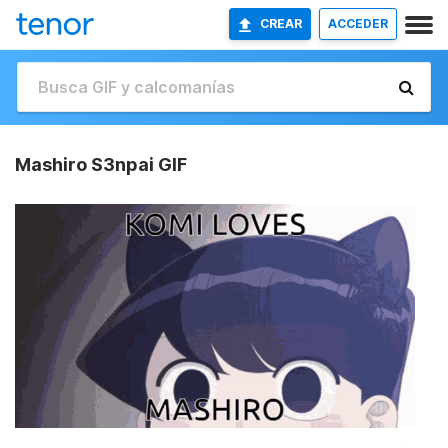
CREAR
ACCEDER
Mashiro S3npai GIF