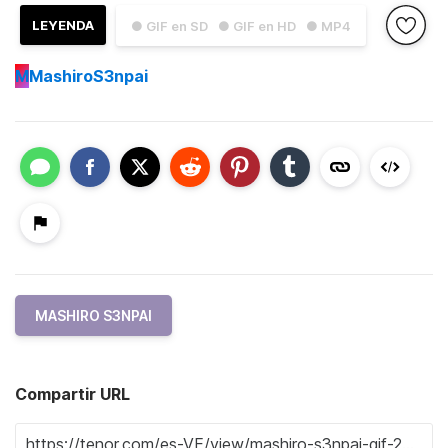
LEYENDA
● GIF en SD
● GIF en HD
● MP4
M
MashiroS3npai
MASHIRO S3NPAI
Compartir URL