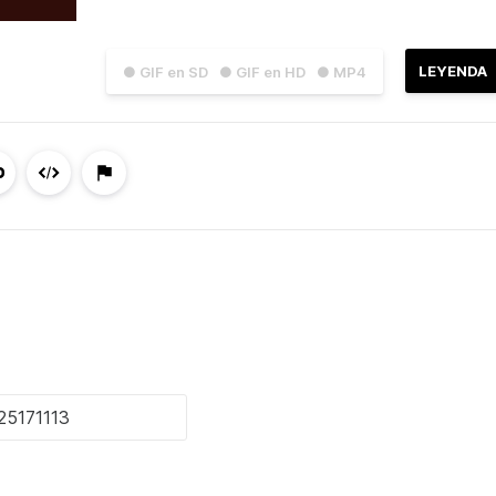
LEYENDA
● GIF en SD
● GIF en HD
● MP4