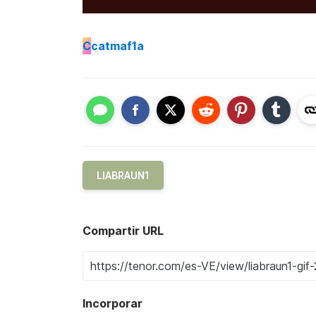
C
catmaf1a
LIABRAUN1
Compartir URL
Incorporar