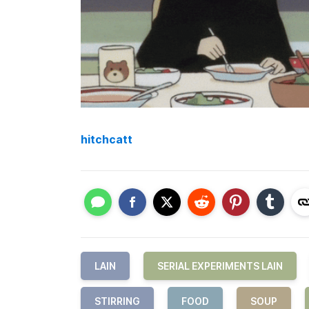
hitchcatt
LAIN
SERIAL EXPERIMENTS LAIN
STIRRING
FOOD
SOUP