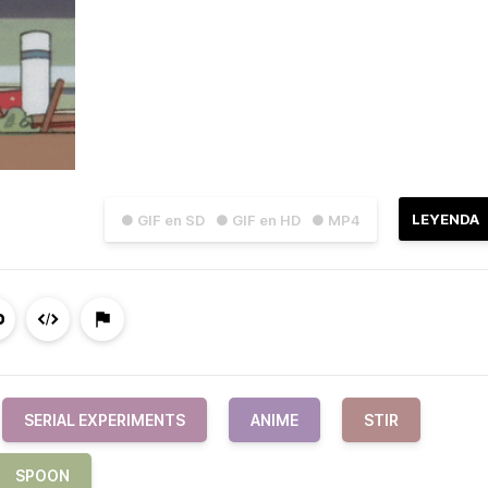
LEYENDA
● GIF en SD
● GIF en HD
● MP4
SERIAL EXPERIMENTS
ANIME
STIR
SPOON