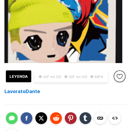
LEYENDA
● GIF en SD
● GIF en HD
● MP4
LavoratoDante