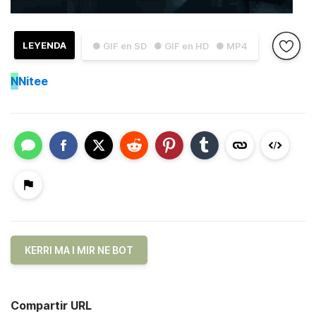
LEYENDA
● GIF en SD
● GIF en HD
● MP4
N
Nitee
KERRI MA I MIR NE BOT
Compartir URL