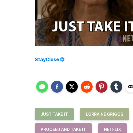
StayClose
JUST TAKE IT
LORRAINE GRIGGS
PROCEED AND TAKE IT
NETFLIX