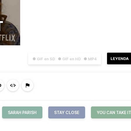
LEYENDA
● GIF en SD
● GIF en HD
● MP4
SARAH PARISH
STAY CLOSE
YOU CAN TAKE I