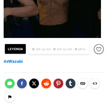
LEYENDA
● GIF en SD
● GIF en HD
● MP4
itsWazabi