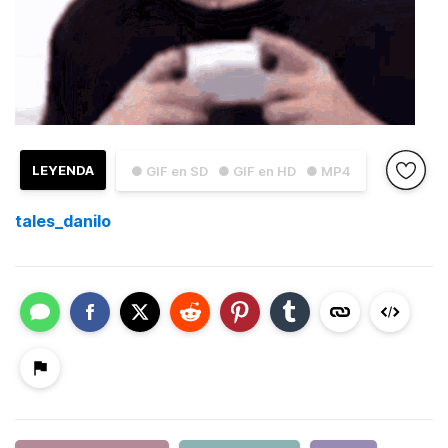
LEYENDA
● GIF en SD
● GIF en HD
● MP4
tales_danilo