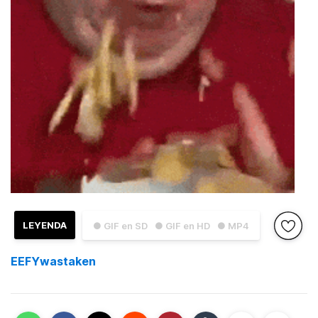
LEYENDA
● GIF en SD
● GIF en HD
● MP4
EEFYwastaken