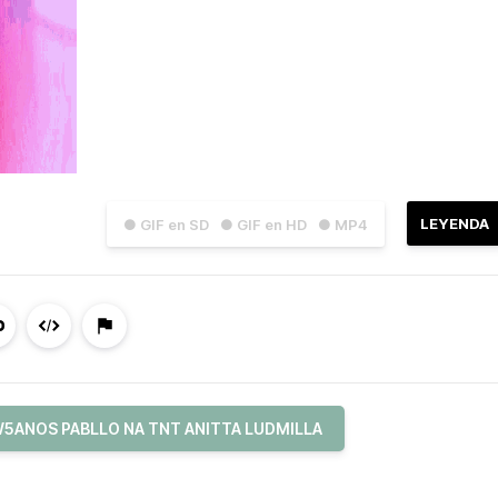
LEYENDA
● GIF en SD
● GIF en HD
● MP4
5ANOS PABLLO NA TNT ANITTA LUDMILLA