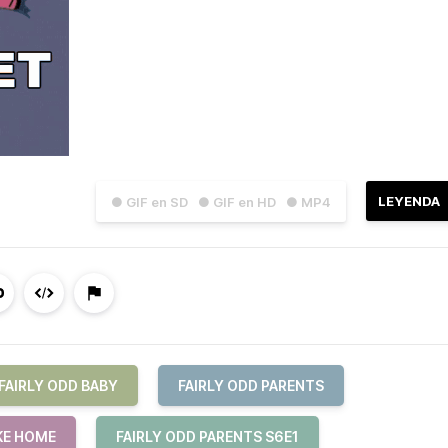
LEYENDA
● GIF en SD
● GIF en HD
● MP4
FAIRLY ODD BABY
FAIRLY ODD PARENTS
KE HOME
FAIRLY ODD PARENTS S6E1