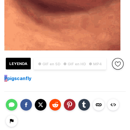
LEYENDA
● GIF en SD
● GIF en HD
● MP4
P
pigscanfly