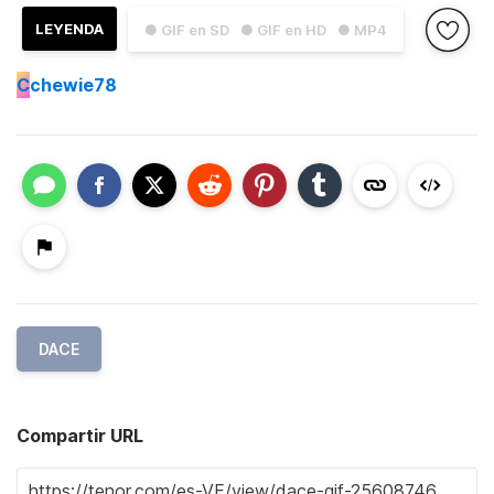
LEYENDA
● GIF en SD
● GIF en HD
● MP4
C
chewie78
DACE
Compartir URL