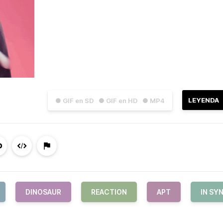
LEYENDA
● GIF en SD
● GIF en HD
● MP4
DINOSAUR
REACTION
APT
IN SY