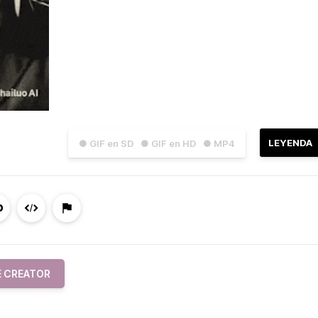
LEYENDA
● GIF en SD
● GIF en HD
● MP4
E CREATOR