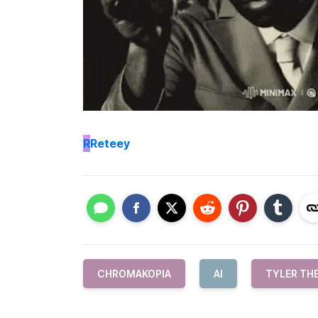
R
Reteey
CHROMAKOPIA
AI
TYLER TH