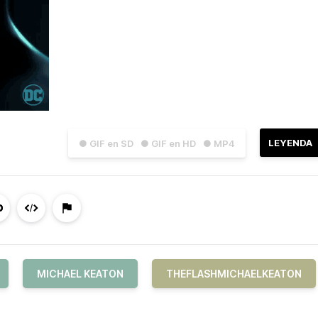
LEYENDA
● GIF en SD
● GIF en HD
● MP4
MICHAEL KEATON
THEFLASHMICHAELKEATON