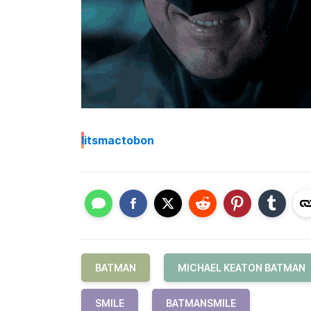
I
itsmactobon
BATMAN
MICHAEL KEATON BATMAN
SMILE
BATMANSMILE