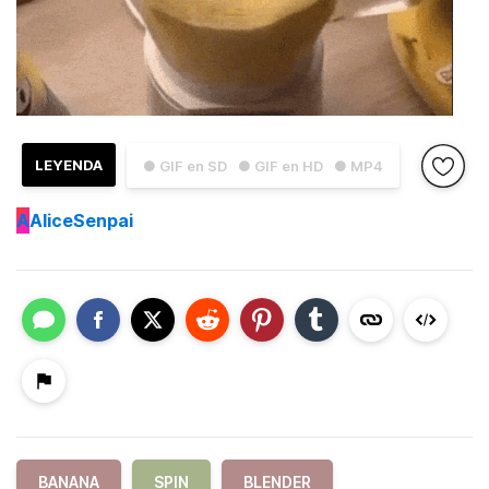
LEYENDA
● GIF en SD
● GIF en HD
● MP4
A
AliceSenpai
BANANA
SPIN
BLENDER