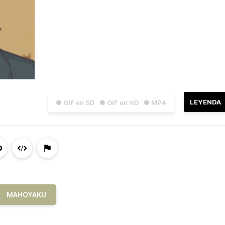
LEYENDA
● GIF en SD
● GIF en HD
● MP4
MAHOYAKU