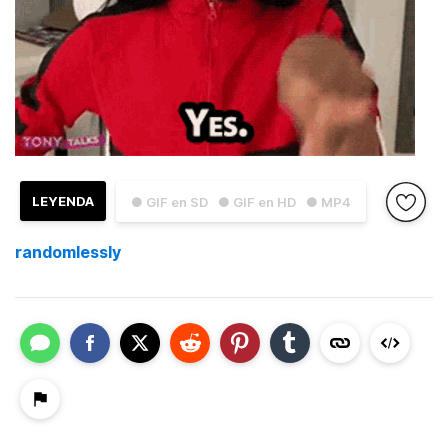
LEYENDA
● GIF en SD
● GIF en HD
● MP4
randomlessly