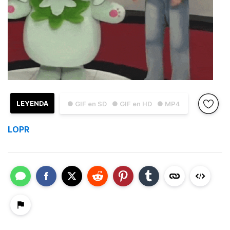
LEYENDA
● GIF en SD
● GIF en HD
● MP4
LOPR