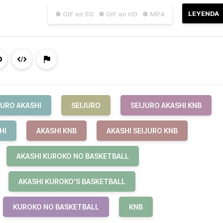
LEYENDA
● GIF en SD
● GIF en HD
● MP4
JURO AKASHI
SEIJURO
SEIJURO AKASHI KNB
HI
AKASHI KNB
AKASHI SEIJURO KNB
AKASHI KUROKO NO BASKETBALL
AKASHI KUROKO'S BASKETBALL
KUROKO NO BASKETBALL
KNB