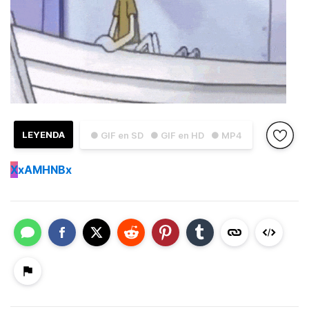
LEYENDA
● GIF en SD
● GIF en HD
● MP4
X
xAMHNBx