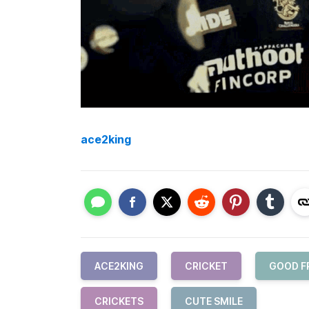
ace2king
ACE2KING
CRICKET
GOOD F
CRICKETS
CUTE SMILE