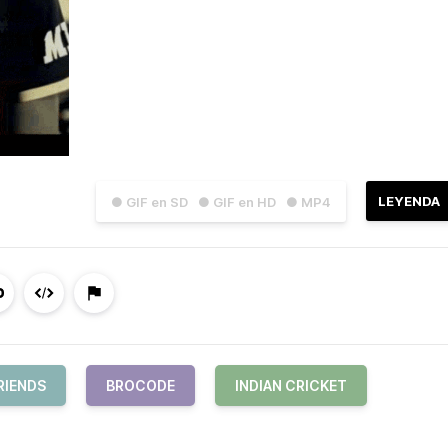
LEYENDA
● GIF en SD
● GIF en HD
● MP4
RIENDS
BROCODE
INDIAN CRICKET