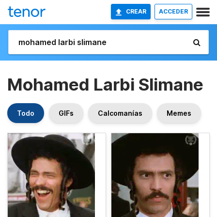
CREAR
ACCEDER
Mohamed Larbi Slimane
Todo
GIFs
Calcomanías
Memes