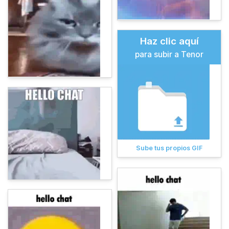
Haz clic aquí
para subir a Tenor
Sube tus propios GIF