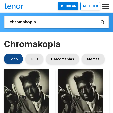
CREAR
ACCEDER
Chromakopia
Todo
GIFs
Calcomanías
Memes