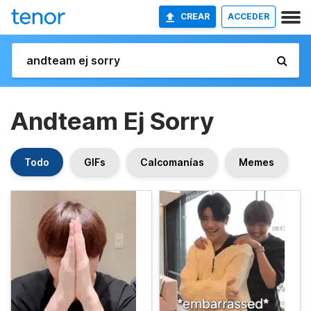
CREAR
ACCEDER
Andteam Ej Sorry
Todo
GIFs
Calcomanías
Memes