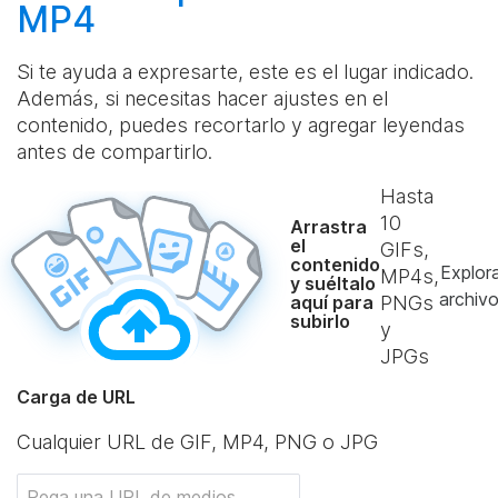
MP4
Si te ayuda a expresarte, este es el lugar indicado.
Además, si necesitas hacer ajustes en el
contenido, puedes recortarlo y agregar leyendas
antes de compartirlo.
Hasta
10
Arrastra
el
GIFs,
contenido
Explor
MP4s,
y suéltalo
archiv
aquí para
PNGs
subirlo
y
JPGs
Carga de URL
Cualquier URL de GIF, MP4, PNG o JPG