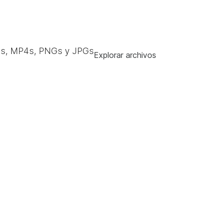
s, MP4s, PNGs y JPGs
Explorar archivos