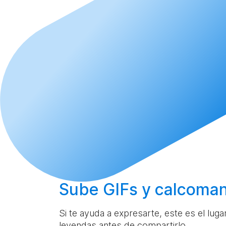
Sube
GIFs y calcoman
Si te ayuda a expresarte, este es el lug
leyendas antes de compartirlo.