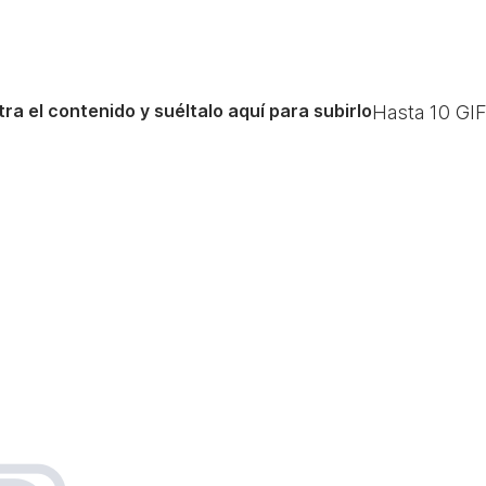
ra el contenido y suéltalo aquí para subirlo
Hasta
10
GIF