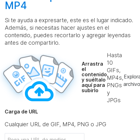
MP4
Si te ayuda a expresarte, este es el lugar indicado.
Además, si necesitas hacer ajustes en el
contenido, puedes recortarlo y agregar leyendas
antes de compartirlo.
Hasta
10
Arrastra
el
GIFs,
contenido
Explor
MP4s,
y suéltalo
archiv
aquí para
PNGs
subirlo
y
JPGs
Carga de URL
Cualquier URL de GIF, MP4, PNG o JPG