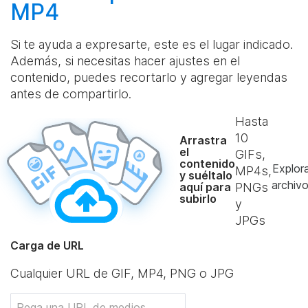
MP4
Si te ayuda a expresarte, este es el lugar indicado.
Además, si necesitas hacer ajustes en el
contenido, puedes recortarlo y agregar leyendas
antes de compartirlo.
Hasta
10
Arrastra
el
GIFs,
contenido
Explor
MP4s,
y suéltalo
archiv
aquí para
PNGs
subirlo
y
JPGs
Carga de URL
Cualquier URL de GIF, MP4, PNG o JPG