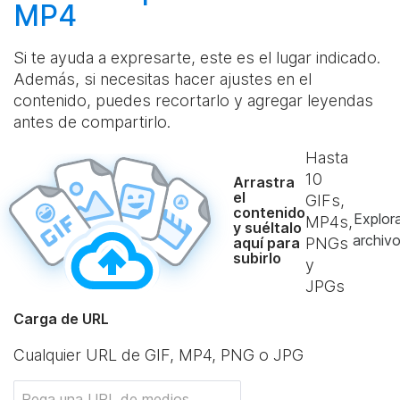
MP4
Si te ayuda a expresarte, este es el lugar indicado.
Además, si necesitas hacer ajustes en el
contenido, puedes recortarlo y agregar leyendas
antes de compartirlo.
Hasta
10
Arrastra
el
GIFs,
contenido
Explor
MP4s,
y suéltalo
archiv
aquí para
PNGs
subirlo
y
JPGs
Carga de URL
Cualquier URL de GIF, MP4, PNG o JPG