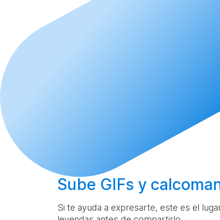
Sube
GIFs y calcoman
Si te ayuda a expresarte, este es el lug
leyendas antes de compartirlo.