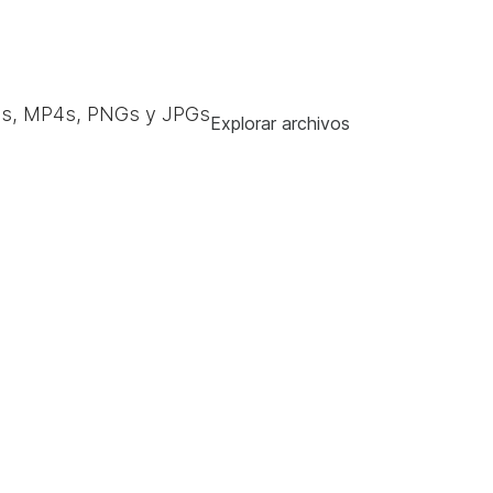
s, MP4s, PNGs y JPGs
Explorar archivos