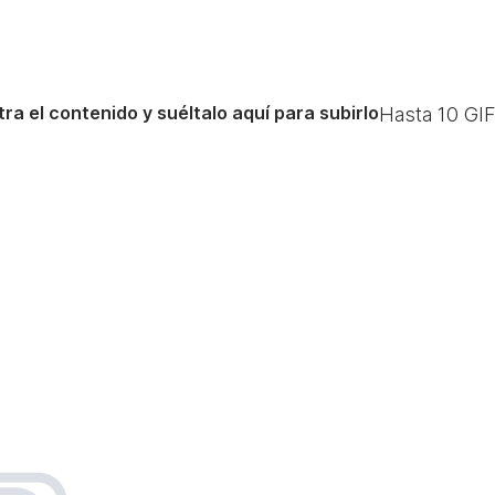
ra el contenido y suéltalo aquí para subirlo
Hasta
10
GIF